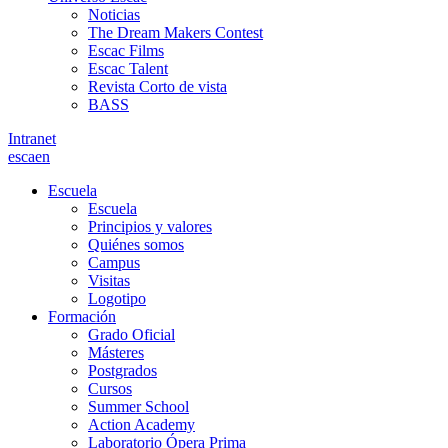
Noticias
The Dream Makers Contest
Escac Films
Escac Talent
Revista Corto de vista
BASS
Intranet
es
ca
en
Escuela
Escuela
Principios y valores
Quiénes somos
Campus
Visitas
Logotipo
Formación
Grado Oficial
Másteres
Postgrados
Cursos
Summer School
Action Academy
Laboratorio Ópera Prima