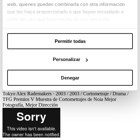
web, quienes pueden combinarla con otra información
Tokyo
que les haya proporcionado o que hayan recopilado a
partir del uso que haya hecho de sus servicios.
Alex Rademakers / 2003 / Cortometraje / Drama / TFG
Si no has estado en Tokyo, Tokyo puede ser cualquier cosa… el
nombre de una chica, el lugar con el que sueñas cuando cierras los
Permitir todas
ojos… o el título de una historia….
Ver el corto
Créditos
Premios
Personalizar
Tokyo
Alex Rademakers · 2003 / 2003 / Cortometraje / Drama /
TFG
Créditos
Guion
Alex Rademakers
Dirección de Producción
Carlos Vidal-Ribas, Cristina Luis
Dirección de Fotografía
Hermes
Marco
Dirección de Arte
Gemma Garcia
Montaje
Francesc Sitges
Denegar
Diseño de sonido
Xavier Escuder, David Sitges
Música original
David Sitges
Cast
Pablo Derqui, Bealia Guerra
Tokyo
Alex Rademakers · 2003 / 2003 / Cortometraje / Drama /
TFG
Premios
V Muestra de Cortometrajes de Noia
Mejor
Fotografía, Mejor Dirección