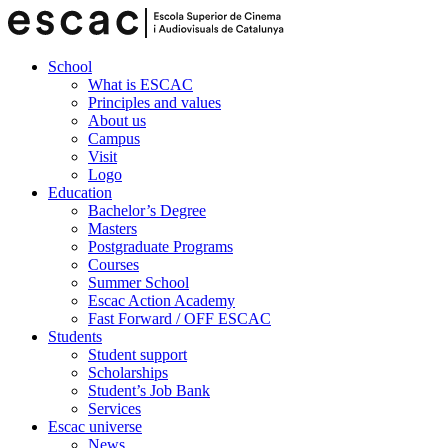
School
What is ESCAC
Principles and values
About us
Campus
Visit
Logo
Education
Bachelor’s Degree
Masters
Postgraduate Programs
Courses
Summer School
Escac Action Academy
Fast Forward / OFF ESCAC
Students
Student support
Scholarships
Student’s Job Bank
Services
Escac universe
News