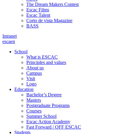
The Dream Makers Contest
Escac Films
Escac Talent
Corto de vista Magazine
BASS
Intranet
es
ca
en
School
What is ESCAC
Principles and values
About us
Campus
Visit
Logo
Education
Bachelor’s Degree
Masters
Postgraduate Programs
Courses
Summer School
Escac Action Academy
Fast Forward / OFF ESCAC
Students