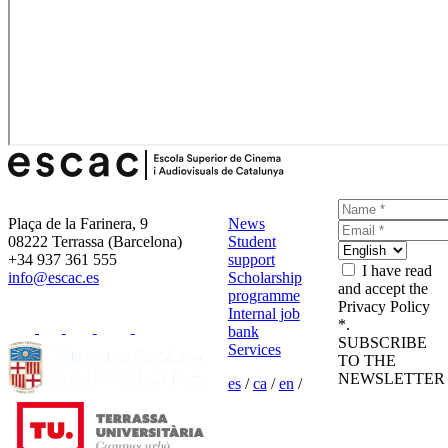
Plaça de la Farinera, 9
News
08222 Terrassa (Barcelona)
Student
+34 937 361 555
support
I have read
info@escac.es
Scholarship
and accept the
programme
Privacy Policy
Internal job
*.
bank
SUBSCRIBE
Services
TO THE
NEWSLETTER
es
/
ca
/
en
/