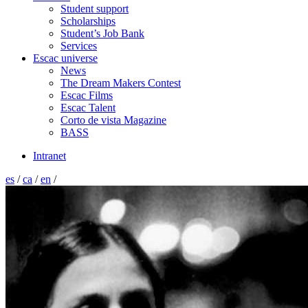
Student support
Scholarships
Student’s Job Bank
Services
Escac universe
News
The Dream Makers Contest
Escac Films
Escac Talent
Corto de vista Magazine
BASS
Intranet
es
/
ca
/
en
/