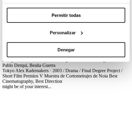
Alex Rademakers / Drama / Final Degree Project / Short Film
If you’ve never been to Tokyo, Tokyo can be anything at all… the
Permitir todas
name of a girl, the place you dream of when you close your eyes…
or the title of a story…
Personalizar
Créditos
Premios
Tokyo
Alex Rademakers · 2003 / Drama / Final Degree Project /
Short Film
Créditos
Screenplay
Alex Rademakers
Production
Carlos
Vidal-Ribas, Cristina Luis
Cinematography
Hermes Marco
Denegar
Production Design
Gemma Garcia
Editing
Francesc Sitges
Sound
Design
Xavier Escuder, David Sitges
Music
David Sitges
Cast
Pablo Derqui, Bealia Guerra
Tokyo
Alex Rademakers · 2003 / Drama / Final Degree Project /
Short Film
Premios
V Muestra de Cortometrajes de Noia
Best
Cinematography, Best Direction
might be of your interest...