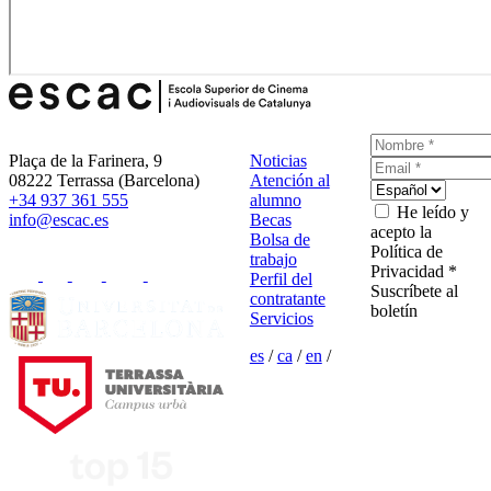
Plaça de la Farinera, 9
Noticias
08222 Terrassa (Barcelona)
Atención al
+34 937 361 555
alumno
He leído y
info@escac.es
Becas
acepto la
Bolsa de
Política de
trabajo
Privacidad *
Perfil del
Suscríbete al
contratante
boletín
Servicios
es
/
ca
/
en
/