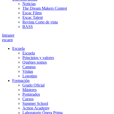
Noticias
The Dream Makers Contest
Escac Films
Escac Talent
Revista Corto de vista
BASS
Intranet
es
ca
en
Escuela
Escuela
Principios y valores
Quiénes somos
Campus
Visitas
Logotipo
Formación
Grado Oficial
Másteres
Postgrados
Cursos
Summer School
Action Academy
Laboratorio Ópera Prima