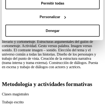
Permitir todas
Bloques temáticos
Personalizar
Planteamiento del proceso de desarrollo de un cortometraje por
alumno con premisas determinadas que implican un acontecimiento
Denegar
común a todas las historias. Especificidades del guión de
cortometraje. Puntos en común y puntos divergentes entre cuento
literario y cortometraje. Estructuras argumentales del guión de
cortometraje. Actividad. Gesto versus palabra. Imagen versus
sonido. El contraste imagen – sonido. Elección del tema y el
universo común a todas las historias. Diseño de los personajes y
trabajo del punto de vista. Creación de la estructura narrativa
(trama interna y trama externa). Construcción de diálogos. Puesta
en escena y trabajo de diálogos con actores y actrices.
Metodología y actividades formativas
Clases magistrales
Trabajo escrito