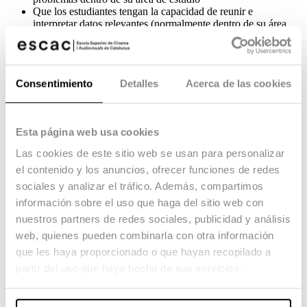
Que los estudiantes tengan la capacidad de reunir e
interpretar datos relevantes (normalmente dentro de su área
de estudio) para emitir juicios que incluyan una reflexión
sobre temas relevantes de índole social, científica o ética.
Que los estudiantes puedan transmitir información, ideas,
problemas y soluciones a un público tanto especializado
Consentimiento
Detalles
Acerca de las cookies
como no especializado.
Que los estudiantes hayan desarrollado aquellas habilidades
de aprendizaje necesarias para emprender estudios
posteriores con un alto grado de autonomía.
Esta página web usa cookies
Ser capaz de estructurar, gestionar y tratar adecuadamente el
material audiovisual a través del dominio de los recursos y
Las cookies de este sitio web se usan para personalizar
estrategias del montaje y la postproducción.
el contenido y los anuncios, ofrecer funciones de redes
sociales y analizar el tráfico. Además, compartimos
información sobre el uso que haga del sitio web con
Objetivos
nuestros partners de redes sociales, publicidad y análisis
web, quienes pueden combinarla con otra información
Conocer las estrategias estructurales de la escritura de
guiones de obras audiovisuales.
que les haya proporcionado o que hayan recopilado a
Ser capaz de realizar ejercicios prácticos de escritura de
partir del uso que haya hecho de sus servicios.
guiones de obras audiovisuales.
Poseer técnicas de puesta en escena y de reescritura de
diálogos con actores.