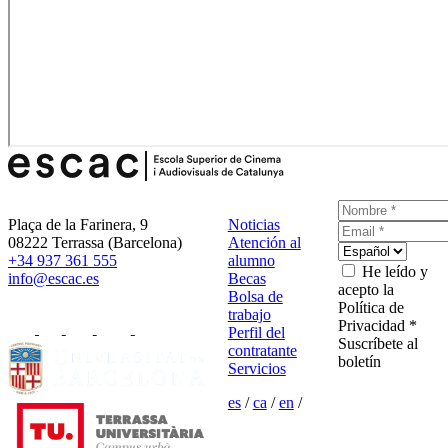
Plaça de la Farinera, 9
Noticias
08222 Terrassa (Barcelona)
Atención al
+34 937 361 555
alumno
He leído y
info@escac.es
Becas
acepto la
Bolsa de
Política de
trabajo
Privacidad *
Perfil del
Suscríbete al
contratante
boletín
Servicios
es
/
ca
/
en
/