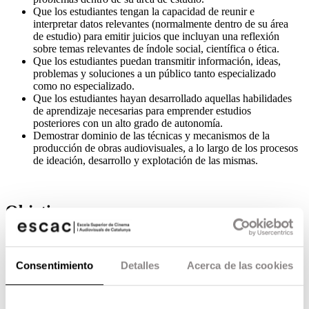
Que los estudiantes tengan la capacidad de reunir e
interpretar datos relevantes (normalmente dentro de su área
de estudio) para emitir juicios que incluyan una reflexión
sobre temas relevantes de índole social, científica o ética.
Que los estudiantes puedan transmitir información, ideas,
problemas y soluciones a un público tanto especializado
como no especializado.
Que los estudiantes hayan desarrollado aquellas habilidades
de aprendizaje necesarias para emprender estudios
posteriores con un alto grado de autonomía.
Demostrar dominio de las técnicas y mecanismos de la
producción de obras audiovisuales, a lo largo de los procesos
de ideación, desarrollo y explotación de las mismas.
Objetivos
Introducir el alumnado en los múltiples roles y
responsabilidades del departamento de producción en la vida
de cualquier proyecto audiovisual.
Consentimiento
Detalles
Acerca de las cookies
Proporcionar el conocimiento sobre las maneras como las
tareas de los integrantes del departamento de producción de
una obra audiovisual se interrelacionan con las del resto de