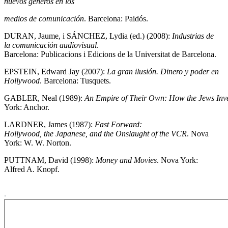
nuevos géneros en los
medios de comunicación
. Barcelona: Paidós.
DURAN, Jaume, i SÁNCHEZ, Lydia (ed.) (2008):
Industrias de
la comunicación
audiovisual
.
Barcelona: Publicacions i Edicions de la Universitat de Barcelona.
EPSTEIN, Edward Jay (2007):
La gran ilusión. Dinero y poder en
Hollywood
. Barcelona: Tusquets.
GABLER, Neal (1989):
An
Empire of Their
Own
:
How
the
Jews
Inv
York: Anchor.
LARDNER, James (1987):
Fast Forward:
Hollywood, the
Japanese, and the
Onslaught
of the VCR
. Nova
York: W. W. Norton.
PUTTNAM, David (1998):
Money and Movies
. Nova York:
Alfred A. Knopf.