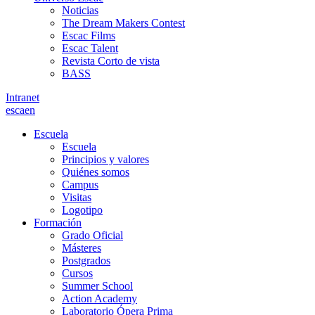
Noticias
The Dream Makers Contest
Escac Films
Escac Talent
Revista Corto de vista
BASS
Intranet
es
ca
en
Escuela
Escuela
Principios y valores
Quiénes somos
Campus
Visitas
Logotipo
Formación
Grado Oficial
Másteres
Postgrados
Cursos
Summer School
Action Academy
Laboratorio Ópera Prima