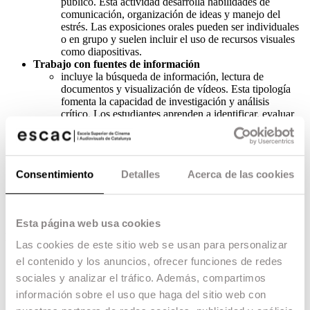
público. Esta actividad desarrolla habilidades de
comunicación, organización de ideas y manejo del
estrés. Las exposiciones orales pueden ser individuales
o en grupo y suelen incluir el uso de recursos visuales
como diapositivas.
Trabajo con fuentes de información
incluye la búsqueda de información, lectura de
documentos y visualización de vídeos. Esta tipología
fomenta la capacidad de investigación y análisis
crítico. Los estudiantes aprenden a identificar, evaluar
y sintetizar información relevante de diversas fuentes.
Aprendizaje autónomo
se refiere al proceso en el que los estudiantes
gestionan su propio aprendizaje. Incluye la
Consentimiento
Detalles
Acerca de las cookies
planificación, ejecución y evaluación de actividades
de estudio independientes. Este tipo de aprendizaje
promueve la autodisciplina, la responsabilidad y la
capacidad de autoevaluación.
Esta página web usa cookies
Las metodologías docentes
Las cookies de este sitio web se usan para personalizar
Clase expositiva (clase magistral)
el contenido y los anuncios, ofrecer funciones de redes
el profesor transmite conocimientos de manera directa
sociales y analizar el tráfico. Además, compartimos
a los estudiantes. Durante estas sesiones, el docente
información sobre el uso que haga del sitio web con
presenta información estructurada sobre un tema