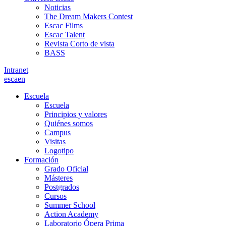
Noticias
The Dream Makers Contest
Escac Films
Escac Talent
Revista Corto de vista
BASS
Intranet
es
ca
en
Escuela
Escuela
Principios y valores
Quiénes somos
Campus
Visitas
Logotipo
Formación
Grado Oficial
Másteres
Postgrados
Cursos
Summer School
Action Academy
Laboratorio Ópera Prima