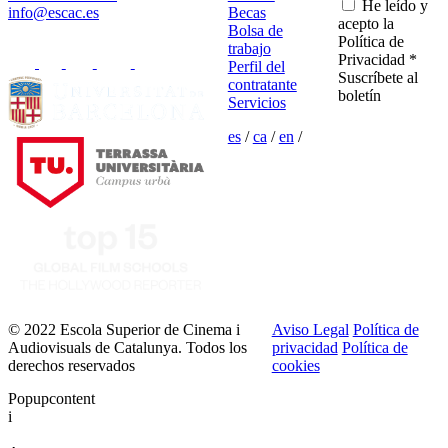
He leído y
info@escac.es
Becas
acepto la
Bolsa de
Política de
trabajo
Privacidad *
Perfil del
Suscríbete al
contratante
boletín
Servicios
es
/
ca
/
en
/
© 2022 Escola Superior de Cinema i
Aviso Legal
Política de
Audiovisuals de Catalunya. Todos los
privacidad
Política de
derechos reservados
cookies
Popupcontent
i