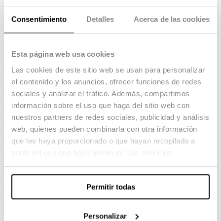
tal efecto, se propondrán lecturas complementarias a los contenidos
impartidos en clase para poder llevar a cabo debates en el aula.
Consentimiento
Detalles
Acerca de las cookies
Contenidos
Esta página web usa cookies
Las cookies de este sitio web se usan para personalizar
Tema 1. La naturaleza de la fotografía y del cine
el contenido y los anuncios, ofrecer funciones de redes
Tema 2. Intermodalidad: la imagen ante el tiempo
sociales y analizar el tráfico. Además, compartimos
información sobre el uso que haga del sitio web con
Tema 3. El mundo como archivo: de la imagen al catálogo
nuestros partners de redes sociales, publicidad y análisis
Tema 4. Discursos experimentales: De la Bauhaus a la solarigrafía
web, quienes pueden combinarla con otra información
que les haya proporcionado o que hayan recopilado a
Tema 5. De los estudios foto(cinema)tográficos al do it yourself
partir del uso que haya hecho de sus servicios.
Tema 6. Usos y discursos: imagen e ideología
Tema 7. Fotografía, imaginación e imaginarios
Permitir todas
Tema 8. El instante decisivo: Fotografía humanista y
contemporánea
Personalizar
Tema 9. El concepto de género en la fotografía contemporánea