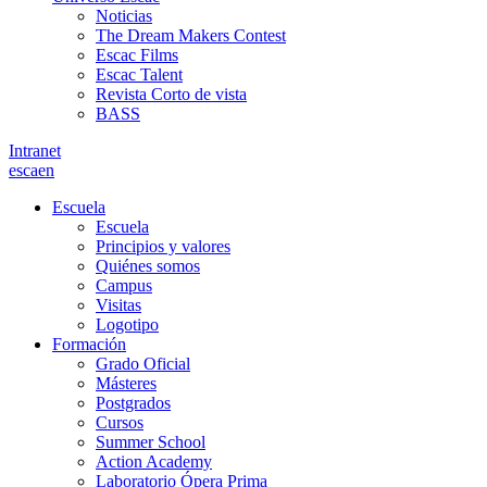
Noticias
The Dream Makers Contest
Escac Films
Escac Talent
Revista Corto de vista
BASS
Intranet
es
ca
en
Escuela
Escuela
Principios y valores
Quiénes somos
Campus
Visitas
Logotipo
Formación
Grado Oficial
Másteres
Postgrados
Cursos
Summer School
Action Academy
Laboratorio Ópera Prima