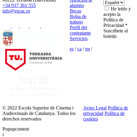
+34 937 361 555
alumno
He leído y
info@escac.es
Becas
acepto la
Bolsa de
Política de
trabajo
Privacidad *
Perfil del
Suscríbete al
contratante
boletín
Servicios
es
/
ca
/
en
/
© 2022 Escola Superior de Cinema i
Aviso Legal
Política de
Audiovisuals de Catalunya. Todos los
privacidad
Política de
derechos reservados
cookies
Popupcontent
i