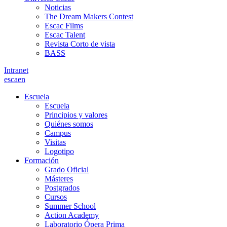
Noticias
The Dream Makers Contest
Escac Films
Escac Talent
Revista Corto de vista
BASS
Intranet
es
ca
en
Escuela
Escuela
Principios y valores
Quiénes somos
Campus
Visitas
Logotipo
Formación
Grado Oficial
Másteres
Postgrados
Cursos
Summer School
Action Academy
Laboratorio Ópera Prima