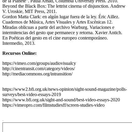
de la Planète”. Paula Amad, Columbia University Press. 2010.
Beyond the Black Box: The lettrist cinema of disjunction. Andrew
V. Uroskie, MIT Press, 2011.
Gordon Matta Clark: en algún lugar fuera de la ley. Éric Aillez.
Cuadernos de Música, Artes Visuales y Artes Escénicas 12.
Miradas oblicuas a partir del archivo Warburg. Variaciones e
intermitencias del gesto que permanece y retorna. Xavier Antich.
En Poéticas del gesto en el cine europeo contemporáneo.
Intermedio, 2013.
Recursos Online:
https://vimeo.com/groups/audiovisualcy
http://cinentransit.com/category/videos/
http://mediacommons.org/intransition/
https://www2.bfi.org.uk/news-opinion/sight-sound-magazine/polls-
surveys/best-video-essays-2019
https://www.bfi.org.uk/sight-and-sound/best-video-essays-2020
https://vimeopro.com/filmstudiesff/screen-studies-video