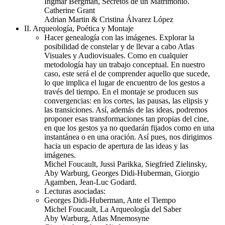
Ingmar Bergman, Secretos de un Matrimonio.
Catherine Grant
Adrian Martin & Cristina Álvarez López
II. Arqueología, Poética y Montaje
Hacer genealogía con las imágenes. Explorar la
posibilidad de constelar y de llevar a cabo Atlas
Visuales y Audiovisuales. Como en cualquier
metodología hay un trabajo conceptual. En nuestro
caso, este será el de comprender aquello que sucede,
lo que implica el lugar de encuentro de los gestos a
través del tiempo. En el montaje se producen sus
convergencias: en los cortes, las pausas, las elipsis y
las transiciones. Así, además de las ideas, podremos
proponer esas transformaciones tan propias del cine,
en que los gestos ya no quedarán fijados como en una
instantánea o en una oración. Así pues, nos dirigimos
hacia un espacio de apertura de las ideas y las
imágenes.
Michel Foucault, Jussi Parikka, Siegfried Zielinsky,
Aby Warburg, Georges Didi-Huberman, Giorgio
Agamben, Jean-Luc Godard.
Lecturas asociadas:
Georges Didi-Huberman, Ante el Tiempo
Michel Foucault, La Arqueología del Saber
Aby Warburg, Atlas Mnemosyne