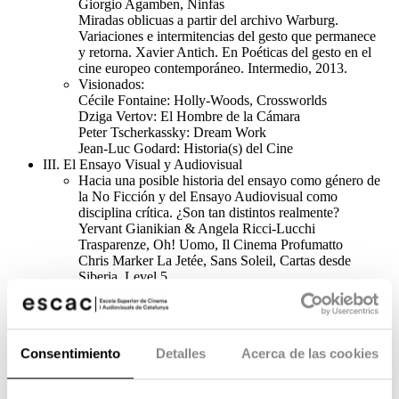
Giorgio Agamben, Ninfas
Miradas oblicuas a partir del archivo Warburg.
Variaciones e intermitencias del gesto que permanece
y retorna. Xavier Antich. En Poéticas del gesto en el
cine europeo contemporáneo. Intermedio, 2013.
Visionados:
Cécile Fontaine: Holly-Woods, Crossworlds
Dziga Vertov: El Hombre de la Cámara
Peter Tscherkassky: Dream Work
Jean-Luc Godard: Historia(s) del Cine
III. El Ensayo Visual y Audiovisual
Hacia una posible historia del ensayo como género de
la No Ficción y del Ensayo Audiovisual como
disciplina crítica. ¿Son tan distintos realmente?
Yervant Gianikian & Angela Ricci-Lucchi
Trasparenze, Oh! Uomo, Il Cinema Profumatto
Chris Marker La Jetée, Sans Soleil, Cartas desde
Siberia, Level 5
Alain Resnais Hiroshima Mon Amour, Noche y
Niebla
Jean-Luc Godard El grupo Dziga Vertov
Wim Wenders Tokyo-Ga
Consentimiento
Detalles
Acerca de las cookies
Robert Kramer Route One Usa
Joris Ivens, Regen
Bert Haanstra, Panta Rhei