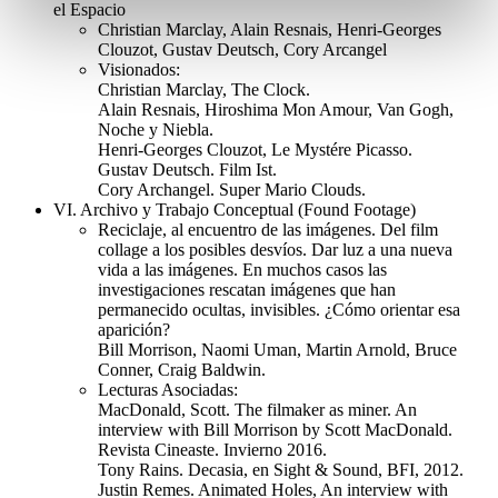
el Espacio
Christian Marclay, Alain Resnais, Henri-Georges
Clouzot, Gustav Deutsch, Cory Arcangel
Visionados:
Christian Marclay, The Clock.
Alain Resnais, Hiroshima Mon Amour, Van Gogh,
Noche y Niebla.
Henri-Georges Clouzot, Le Mystére Picasso.
Gustav Deutsch. Film Ist.
Cory Archangel. Super Mario Clouds.
VI. Archivo y Trabajo Conceptual (Found Footage)
Reciclaje, al encuentro de las imágenes. Del film
collage a los posibles desvíos. Dar luz a una nueva
vida a las imágenes. En muchos casos las
investigaciones rescatan imágenes que han
permanecido ocultas, invisibles. ¿Cómo orientar esa
aparición?
Bill Morrison, Naomi Uman, Martin Arnold, Bruce
Conner, Craig Baldwin.
Lecturas Asociadas:
MacDonald, Scott. The filmaker as miner. An
interview with Bill Morrison by Scott MacDonald.
Revista Cineaste. Invierno 2016.
Tony Rains. Decasia, en Sight & Sound, BFI, 2012.
Justin Remes. Animated Holes, An interview with