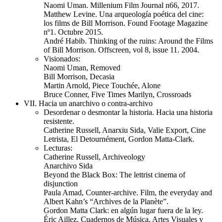
Naomi Uman. Millenium Film Journal n66, 2017.
Matthew Levine. Una arqueología poética del cine:
los films de Bill Morrison. Found Footage Magazine
nº1. Octubre 2015.
André Habib. Thinking of the ruins: Around the Films
of Bill Morrison. Offscreen, vol 8, issue 11. 2004.
Visionados:
Naomi Uman, Removed
Bill Morrison, Decasia
Martin Arnold, Piece Touchée, Alone
Bruce Conner, Five Times Marilyn, Crossroads
VII. Hacia un anarchivo o contra-archivo
Desordenar o desmontar la historia. Hacia una historia
resistente.
Catherine Russell, Anarxiu Sida, Valie Export, Cine
Letrista, El Detournément, Gordon Matta-Clark.
Lecturas:
Catherine Russell, Archiveology
Anarchivo Sida
Beyond the Black Box: The lettrist cinema of
disjunction
Paula Amad, Counter-archive. Film, the everyday and
Albert Kahn’s “Archives de la Planète”.
Gordon Matta Clark: en algún lugar fuera de la ley.
Éric Aillez. Cuadernos de Música, Artes Visuales y