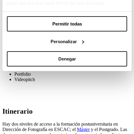
Alumnos con titulación de Grado Superior en realización de
partir del uso que haya hecho de sus servicios.
proyectos audiovisuales y espectáculos o equivalente.
Alumnos que desean mejorar su reel y conocimiento con objetivo
de optar a ingresar en el Máster en dirección de fotografía.
Permitir todas
Personalizar
Acceso
Para acceder al Postgrado, el aspirante deberá presentar:
Denegar
CV
Portfolio
Videopitch
Itinerario
Hay dos niveles de acceso a la formación postuniversitaria en
Dirección de Fotografía en ESCAC; el
Máster
y el Postgrado. Las