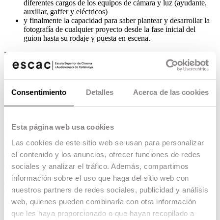
diferentes cargos de los equipos de cámara y luz (ayudante,
auxiliar, gaffer y eléctricos)
y finalmente la capacidad para saber plantear y desarrollar la
fotografía de cualquier proyecto desde la fase inicial del
guion hasta su rodaje y puesta en escena.
Para aquellos que, por trayectoria o estudios, no puedan acceder de
forma directa al Máster de Dirección de Fotografía, el Postgrado
les ofrecerá la preparación necesaria para poder afrontar con
garantías la prueba de selección a dicho Máster.
Consentimiento
Detalles
Acerca de las cookies
A quién se dirige
Esta página web usa cookies
Graduados y estudiantes de Comunicación Audiovisual,
Las cookies de este sitio web se usan para personalizar
estudiantes de cine en general, fotógrafos que quieran introducirse
el contenido y los anuncios, ofrecer funciones de redes
en el mundo del vídeo, filmmakers sin formación previa que
quieran ampliar conocimientos para seguir creciendo, y en general
sociales y analizar el tráfico. Además, compartimos
todos aquellos que se sientan atraídos por la creación de imágenes
información sobre el uso que haga del sitio web con
a través de la dirección de fotografía pero que carecen de
nuestros partners de redes sociales, publicidad y análisis
experiencia o conocimientos suficientes para ello.
web, quienes pueden combinarla con otra información
Alumnos procedentes de escuelas de cine o disciplinas artísticas.
que les haya proporcionado o que hayan recopilado a