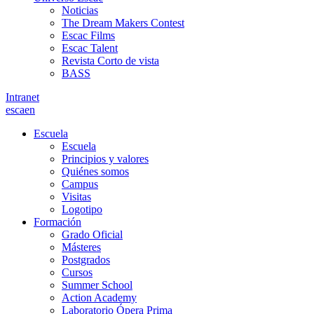
Noticias
The Dream Makers Contest
Escac Films
Escac Talent
Revista Corto de vista
BASS
Intranet
es
ca
en
Escuela
Escuela
Principios y valores
Quiénes somos
Campus
Visitas
Logotipo
Formación
Grado Oficial
Másteres
Postgrados
Cursos
Summer School
Action Academy
Laboratorio Ópera Prima