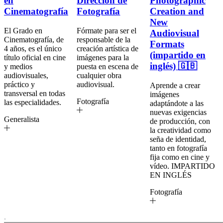
en
Dirección de
Photographic
Cinematografía
Fotografía
Creation and
New
El Grado en
Fórmate para ser el
Audiovisual
Cinematografía, de
responsable de la
Formats
4 años, es el único
creación artística de
(impartido en
título oficial en cine
imágenes para la
inglés) 🇬🇧
y medios
puesta en escena de
audiovisuales,
cualquier obra
práctico y
audiovisual.
Aprende a crear
transversal en todas
imágenes
Fotografía
las especialidades.
adaptándote a las
nuevas exigencias
Generalista
de producción, con
la creatividad como
seña de identidad,
tanto en fotografía
fija como en cine y
vídeo. IMPARTIDO
EN INGLÉS
Fotografía