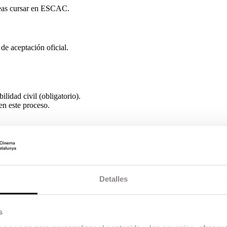
seas cursar en ESCAC.
de aceptación oficial.
lidad civil (obligatorio).
n este proceso.
n:
garantiza su reconocimiento académico.
Detalles
 créditos acordados.
s
gún convenio).