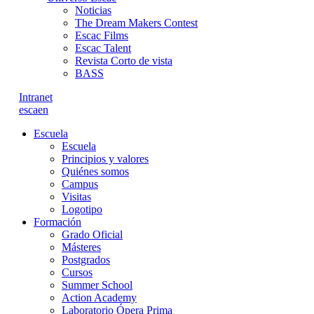
Noticias
The Dream Makers Contest
Escac Films
Escac Talent
Revista Corto de vista
BASS
Intranet
es
ca
en
Escuela
Escuela
Principios y valores
Quiénes somos
Campus
Visitas
Logotipo
Formación
Grado Oficial
Másteres
Postgrados
Cursos
Summer School
Action Academy
Laboratorio Ópera Prima