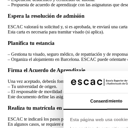
– Propuesta de acuerdo de aprendizaje con las asignaturas que de
Espera la resolución de admisión
ESCAC valorará tu solicitud y, si es aprobada, te enviará una carta 
Esta carta es necesaria para tramitar visado (si aplica).
Planifica tu estancia
– Gestiona tu visado, seguro médico, de repatriación y de responsabi
– Organiza el alojamiento en Barcelona. ESCAC puede orientarte e
Firma el Acuerdo de Aprendizaje
Una vez aceptado, deberás formalizar tu acuerdo de aprendizaje co
– Tu universidad de origen.
– El responsable de movilidad de ESCAC.
Este documento define las asignaturas o prácticas que cursarás y 
Consentimiento
Realiza tu matrícula en ESCAC
ESCAC te indicará los pasos para formalizar tu matrícula según los
Esta página web usa cookie
En algunos casos, se requiere el pago de tasas administrativas (se