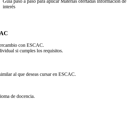
Guía paso a paso para aplicar
Materias ofertadas
Información de
interés
CAC
intercambio con ESCAC.
ividual si cumples los requisitos.
 similar al que deseas cursar en ESCAC.
idioma de docencia.