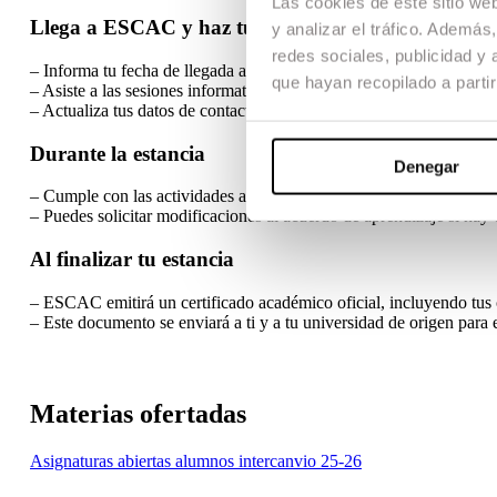
Las cookies de este sitio we
Llega a ESCAC y haz tu registro
y analizar el tráfico. Ademá
redes sociales, publicidad y
– Informa tu fecha de llegada al responsable de movilidad.
que hayan recopilado a parti
– Asiste a las sesiones informativas de bienvenida.
– Actualiza tus datos de contacto y completa cualquier documento 
Durante la estancia
Denegar
– Cumple con las actividades académicas incluidas en tu acuerdo.
– Puedes solicitar modificaciones al acuerdo de aprendizaje si hay
Al finalizar tu estancia
– ESCAC emitirá un certificado académico oficial, incluyendo tus c
– Este documento se enviará a ti y a tu universidad de origen para 
Materias ofertadas
Asignaturas abiertas alumnos intercanvio 25-26