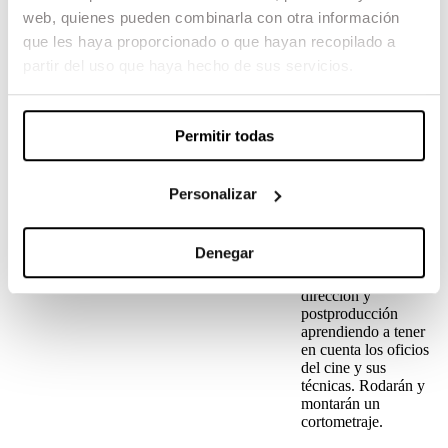
(Escola Pia
web, quienes pueden combinarla con otra información
Sarrià)
que les haya proporcionado o que hayan recopilado a
El curso
partir del uso que haya hecho de sus servicios.
Intermediate va
dirigido a aquellos
que ya han realizado
el curso Beginner y
Permitir todas
quieren seguir
formándose en la
Summer School. En
Personalizar
la misma línea de
learning by doing,
los alumnos
Denegar
desarrollarán
prácticas de guion,
dirección y
postproducción
aprendiendo a tener
en cuenta los oficios
del cine y sus
técnicas. Rodarán y
montarán un
cortometraje.