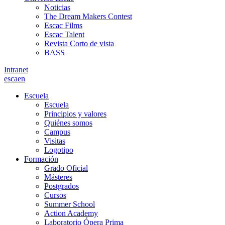
Noticias
The Dream Makers Contest
Escac Films
Escac Talent
Revista Corto de vista
BASS
Intranet
es
ca
en
Escuela
Escuela
Principios y valores
Quiénes somos
Campus
Visitas
Logotipo
Formación
Grado Oficial
Másteres
Postgrados
Cursos
Summer School
Action Academy
Laboratorio Ópera Prima