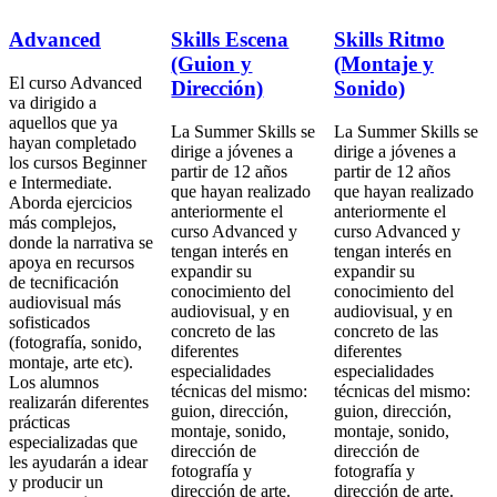
Advanced
Skills Escena
Skills Ritmo
(Guion y
(Montaje y
El curso Advanced
Dirección)
Sonido)
va dirigido a
aquellos que ya
La Summer Skills se
La Summer Skills se
hayan completado
dirige a jóvenes a
dirige a jóvenes a
los cursos Beginner
partir de 12 años
partir de 12 años
e Intermediate.
que hayan realizado
que hayan realizado
Aborda ejercicios
anteriormente el
anteriormente el
más complejos,
curso Advanced y
curso Advanced y
donde la narrativa se
tengan interés en
tengan interés en
apoya en recursos
expandir su
expandir su
de tecnificación
conocimiento del
conocimiento del
audiovisual más
audiovisual, y en
audiovisual, y en
sofisticados
concreto de las
concreto de las
(fotografía, sonido,
diferentes
diferentes
montaje, arte etc).
especialidades
especialidades
Los alumnos
técnicas del mismo:
técnicas del mismo:
realizarán diferentes
guion, dirección,
guion, dirección,
prácticas
montaje, sonido,
montaje, sonido,
especializadas que
dirección de
dirección de
les ayudarán a idear
fotografía y
fotografía y
y producir un
dirección de arte.
dirección de arte.