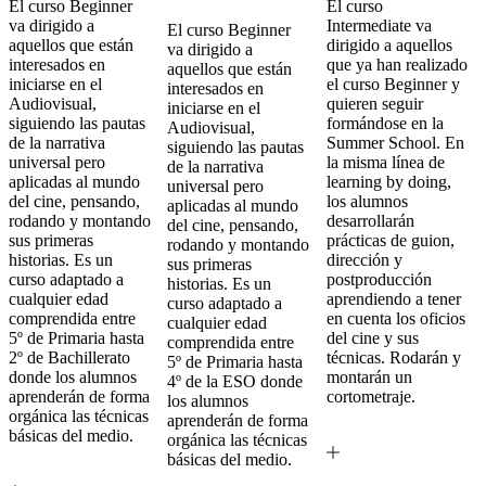
El curso Beginner
El curso
va dirigido a
Intermediate va
El curso Beginner
aquellos que están
dirigido a aquellos
va dirigido a
interesados en
que ya han realizado
aquellos que están
iniciarse en el
el curso Beginner y
interesados en
Audiovisual,
quieren seguir
iniciarse en el
siguiendo las pautas
formándose en la
Audiovisual,
de la narrativa
Summer School. En
siguiendo las pautas
universal pero
la misma línea de
de la narrativa
aplicadas al mundo
learning by doing,
universal pero
del cine, pensando,
los alumnos
aplicadas al mundo
rodando y montando
desarrollarán
del cine, pensando,
sus primeras
prácticas de guion,
rodando y montando
historias. Es un
dirección y
sus primeras
curso adaptado a
postproducción
historias. Es un
cualquier edad
aprendiendo a tener
curso adaptado a
comprendida entre
en cuenta los oficios
cualquier edad
5º de Primaria hasta
del cine y sus
comprendida entre
2º de Bachillerato
técnicas. Rodarán y
5º de Primaria hasta
donde los alumnos
montarán un
4º de la ESO donde
aprenderán de forma
cortometraje.
los alumnos
orgánica las técnicas
aprenderán de forma
básicas del medio.
orgánica las técnicas
básicas del medio.