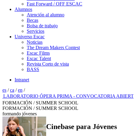
Fast Forward / OFF ESCAC
Alumnos
Atención al alumno
Becas
Bolsa de trabajo
Servicios
Universo Escac
Noticias
The Dream Makers Contest
Escac Films
Escac Talent
Revista Corto de vista
BASS
Intranet
es
/
ca
/
en
/
ORATORIO ÓPERA PRIMA - CONVOCATORIA ABIERTA 2026
FORMACIÓN / SUMMER SCHOOL
FORMACIÓN / SUMMER SCHOOL
formando jóvenes
Cinebase para Jóvenes