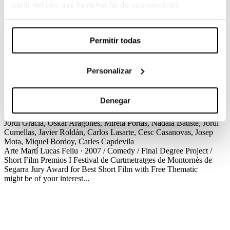
partir del uso que haya hecho de sus servicios.
Martí Lucas Feliu / Comedy / Final Degree Project / Short Film
Jordi visits a museum of contemporary art when a terrible confusion
will lead him to a spiral of madness with unexpected consequences.
Permitir todas
Créditos
Premios
Arte
Martí Lucas Feliu · 2007 / Comedy / Final Degree Project /
Short Film
Créditos
Screenplay
Martín Lucas, Fran Mechón
Personalizar
Production
David Casademunt, Martí Lucas
Cinematography
Christian Moyés
Production Design
Mar Cerdà
Editing
Pau
Bacardit
Sound Design
José Luis Romeu, Gabriel Maderazo
Music
Denegar
Ramon Polo
Costume Design
Georgina Castellsegué
Make up
Lorena Sánchez
Hairdressing
Sílvia Carrasco, Vanessa Puyol
Cast
Jordi Gràcia, Oskar Aragonès, Mireia Portas, Nadala Batiste, Jordi
Cumellas, Javier Roldán, Carlos Lasarte, Cesc Casanovas, Josep
Mota, Miquel Bordoy, Carles Capdevila
Arte
Martí Lucas Feliu · 2007 / Comedy / Final Degree Project /
Short Film
Premios
I Festival de Curtmetratges de Montornès de
Segarra
Jury Award for Best Short Film with Free Thematic
might be of your interest...