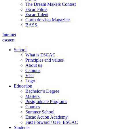
The Dream Makers Contest
Escac Films
Escac Talent
Corto de vista Magazine
BASS
Intranet
es
ca
en
School
What is ESCAC
Principles and values
About us
Campus
Visit
Logo
Education
Bachelor’s Degree
Masters
Postgraduate Programs
Courses
Summer School
Escac Action Academy
Fast Forward / OFF ESCAC
Students