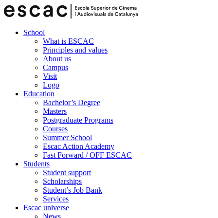
School
What is ESCAC
Principles and values
About us
Campus
Visit
Logo
Education
Bachelor’s Degree
Masters
Postgraduate Programs
Courses
Summer School
Escac Action Academy
Fast Forward / OFF ESCAC
Students
Student support
Scholarships
Student’s Job Bank
Services
Escac universe
News