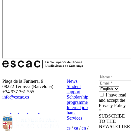
Plaça de la Farinera, 9
News
08222 Terrassa (Barcelona)
Student
+34 937 361 555
support
I have read
info@escac.es
Scholarship
and accept the
programme
Privacy Policy
Internal job
*.
bank
SUBSCRIBE
Services
TO THE
NEWSLETTER
es
/
ca
/
en
/