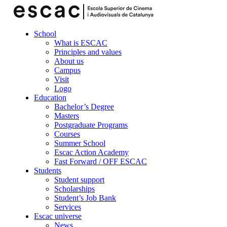
School
What is ESCAC
Principles and values
About us
Campus
Visit
Logo
Education
Bachelor’s Degree
Masters
Postgraduate Programs
Courses
Summer School
Escac Action Academy
Fast Forward / OFF ESCAC
Students
Student support
Scholarships
Student’s Job Bank
Services
Escac universe
News