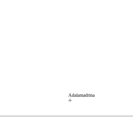
ú
Adalamadrina