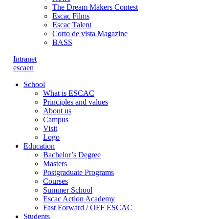
The Dream Makers Contest
Escac Films
Escac Talent
Corto de vista Magazine
BASS
Intranet
es
ca
en
School
What is ESCAC
Principles and values
About us
Campus
Visit
Logo
Education
Bachelor’s Degree
Masters
Postgraduate Programs
Courses
Summer School
Escac Action Academy
Fast Forward / OFF ESCAC
Students