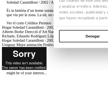
Las cookies de este sitio we
Soledad Caramilloni / 2002 / Animation / Short Film / Final Degree
y analizar el tráfico. Ademá
És la història d’un home somiador, que voleu arribar a casa després d
redes sociales, publicidad y
que viu per la zona. La nit, no és prou llarga, i no aconsegueix arriba
que hayan recopilado a parti
Ver el corto
Créditos
Premios
Hogar
Soledad Caramilloni · 2002 / 2002 / Animation / Short Film / 
Alberto Borke
Direcció d’Art
Nacho del Salvador
Muntatge
Joan Sol
Richarte, Eduardo Rodríguez López
Cast
Xavier Casan
Denegar
Hogar
Soledad Caramilloni · 2002 / 2002 / Animation / Short Film / 
Uruguay
Mejor animación
Festival de Málaga
Sección Informativa
might be of your interest...