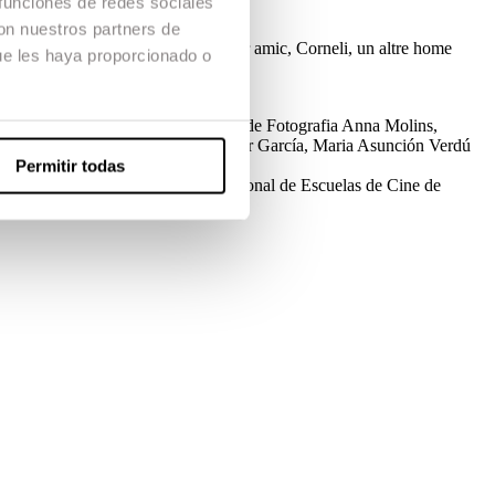
 funciones de redes sociales
con nuestros partners de
la ciutat. De camí visita el seu millor amic, Corneli, un altre home
ue les haya proporcionado o
oducció
Virginia Giménez
Direcció de Fotografia
Anna Molins,
ri
Soledad Sobavia
Animació
Víctor García, Maria Asunción Verdú
Permitir todas
ión
Primer Premio
Festival Internacional de Escuelas de Cine de