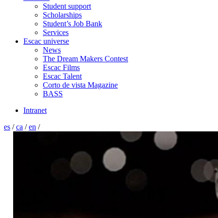
Student support
Scholarships
Student’s Job Bank
Services
Escac universe
News
The Dream Makers Contest
Escac Films
Escac Talent
Corto de vista Magazine
BASS
Intranet
es
/
ca
/
en
/