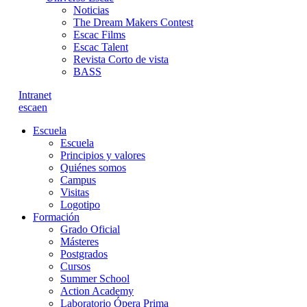
Noticias
The Dream Makers Contest
Escac Films
Escac Talent
Revista Corto de vista
BASS
Intranet
es
ca
en
Escuela
Escuela
Principios y valores
Quiénes somos
Campus
Visitas
Logotipo
Formación
Grado Oficial
Másteres
Postgrados
Cursos
Summer School
Action Academy
Laboratorio Ópera Prima