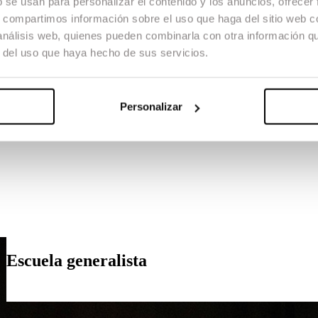
b se usan para personalizar el contenido y los anuncios, ofrecer
s, compartimos información sobre el uso que haga del sitio web 
 análisis web, quienes pueden combinarla con otra información q
r del uso que haya hecho de sus servicios.
Personalizar
Escuela generalista