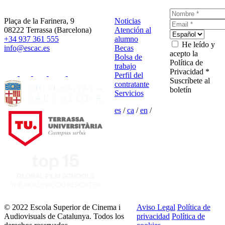
Plaça de la Farinera, 9
Noticias
08222 Terrassa (Barcelona)
Atención al
+34 937 361 555
alumno
He leído y
info@escac.es
Becas
acepto la
Bolsa de
Política de
trabajo
Privacidad *
Perfil del
Suscríbete al
contratante
boletín
Servicios
es
/
ca
/
en
/
© 2022 Escola Superior de Cinema i
Aviso Legal
Política de
Audiovisuals de Catalunya. Todos los
privacidad
Política de