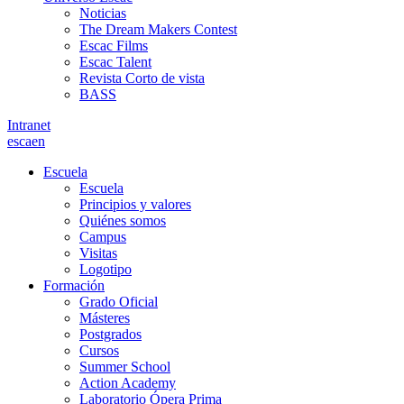
Noticias
The Dream Makers Contest
Escac Films
Escac Talent
Revista Corto de vista
BASS
Intranet
es
ca
en
Escuela
Escuela
Principios y valores
Quiénes somos
Campus
Visitas
Logotipo
Formación
Grado Oficial
Másteres
Postgrados
Cursos
Summer School
Action Academy
Laboratorio Ópera Prima