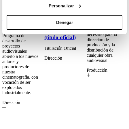
Personalizar
Laboratorio
Máster
Máster en
Ópera Prima
Universitario en
Producción
Denegar
2026
Documental y
Aprende todo lo
No-Ficción
necesario para la
Programa de
(título oficial)
dirección de
desarrollo de
producción y la
proyectos
Titulación Oficial
distribución de
audiovisuales
cualquier obra
abierto a los nuevos
Dirección
audiovisual.
autores y
productores de
Producción
nuestra
cinematografía, con
vocación de ser
explotados
industrialmente.
Dirección