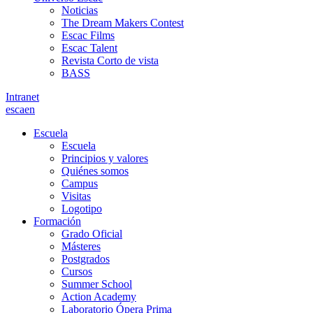
Noticias
The Dream Makers Contest
Escac Films
Escac Talent
Revista Corto de vista
BASS
Intranet
es
ca
en
Escuela
Escuela
Principios y valores
Quiénes somos
Campus
Visitas
Logotipo
Formación
Grado Oficial
Másteres
Postgrados
Cursos
Summer School
Action Academy
Laboratorio Ópera Prima