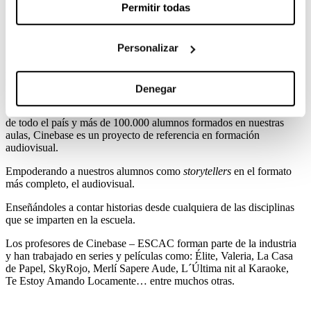
Permitir todas
¿Por qué Cinebase?
Personalizar
Desde hace 30 años la
ESCAC
trabaja para buscar y potenciar el
talento de los jóvenes cineastas. Lo hacemos a través de un sistema
pedagógico basado en el “learning by doing” y el trabajo por
proyectos.
Denegar
Con más de 600 talleres realizados en diferentes centros educativos
de todo el país y más de 100.000 alumnos formados en nuestras
aulas, Cinebase es un proyecto de referencia en formación
audiovisual.
Empoderando a nuestros alumnos como
storytellers
en el formato
más
completo, el audiovisual.
Enseñándoles a contar historias desde cualquiera de las disciplinas
que se imparten en la escuela.
Los profesores de Cinebase – ESCAC forman parte de la industria
y han trabajado en series y películas como: Élite, Valeria, La Casa
de Papel, SkyRojo, Merlí Sapere Aude,
L´Última nit al Karaoke,
Te Estoy Amando Locamente… entre muchos otras.