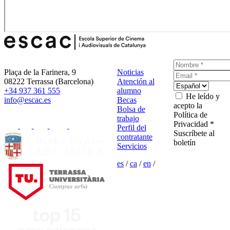
Plaça de la Farinera, 9
Noticias
08222 Terrassa (Barcelona)
Atención al
+34 937 361 555
alumno
He leído y
info@escac.es
Becas
acepto la
Bolsa de
Política de
trabajo
Privacidad *
Perfil del
Suscríbete al
contratante
boletín
Servicios
es
/
ca
/
en
/