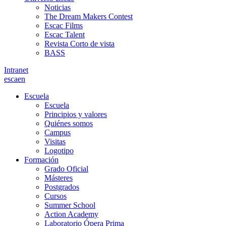
Noticias
The Dream Makers Contest
Escac Films
Escac Talent
Revista Corto de vista
BASS
Intranet
es
ca
en
Escuela
Escuela
Principios y valores
Quiénes somos
Campus
Visitas
Logotipo
Formación
Grado Oficial
Másteres
Postgrados
Cursos
Summer School
Action Academy
Laboratorio Ópera Prima