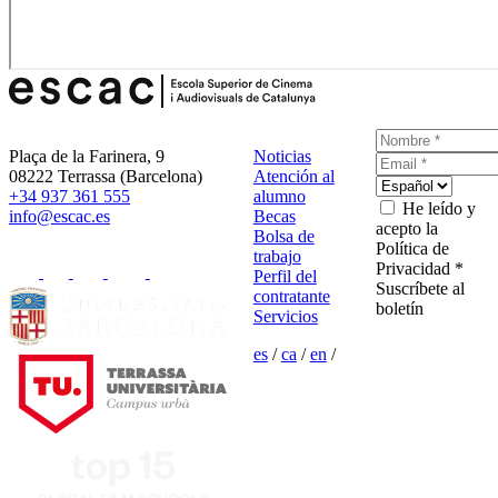
Plaça de la Farinera, 9
Noticias
08222 Terrassa (Barcelona)
Atención al
+34 937 361 555
alumno
He leído y
info@escac.es
Becas
acepto la
Bolsa de
Política de
trabajo
Privacidad *
Perfil del
Suscríbete al
contratante
boletín
Servicios
es
/
ca
/
en
/