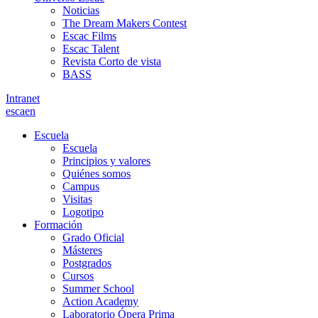
Noticias
The Dream Makers Contest
Escac Films
Escac Talent
Revista Corto de vista
BASS
Intranet
es
ca
en
Escuela
Escuela
Principios y valores
Quiénes somos
Campus
Visitas
Logotipo
Formación
Grado Oficial
Másteres
Postgrados
Cursos
Summer School
Action Academy
Laboratorio Ópera Prima