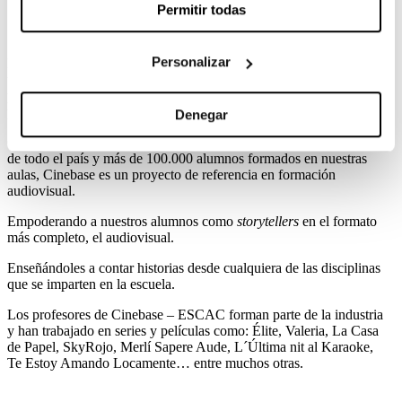
Permitir todas
¿Por qué Cinebase?
Personalizar
Desde hace 30 años la
ESCAC
trabaja para buscar y potenciar el
talento de los jóvenes cineastas. Lo hacemos a través de un sistema
pedagógico basado en el “learning by doing” y el trabajo por
proyectos.
Denegar
Con más de 600 talleres realizados en diferentes centros educativos
de todo el país y más de 100.000 alumnos formados en nuestras
aulas, Cinebase es un proyecto de referencia en formación
audiovisual.
Empoderando a nuestros alumnos como
storytellers
en el formato
más
completo, el audiovisual.
Enseñándoles a contar historias desde cualquiera de las disciplinas
que se imparten en la escuela.
Los profesores de Cinebase – ESCAC forman parte de la industria
y han trabajado en series y películas como: Élite, Valeria, La Casa
de Papel, SkyRojo, Merlí Sapere Aude,
L´Última nit al Karaoke,
Te Estoy Amando Locamente… entre muchos otras.