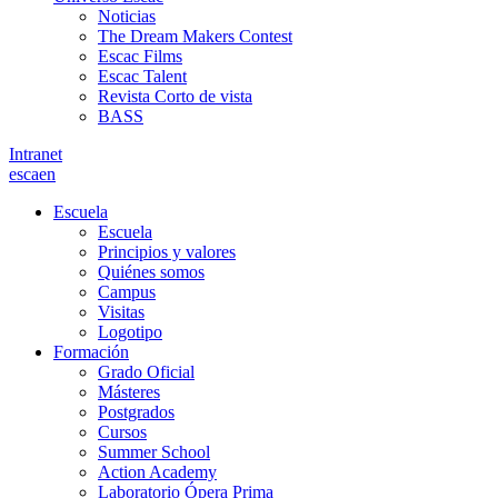
Noticias
The Dream Makers Contest
Escac Films
Escac Talent
Revista Corto de vista
BASS
Intranet
es
ca
en
Escuela
Escuela
Principios y valores
Quiénes somos
Campus
Visitas
Logotipo
Formación
Grado Oficial
Másteres
Postgrados
Cursos
Summer School
Action Academy
Laboratorio Ópera Prima